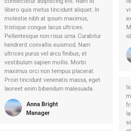
consectetur adipiscing elit. Nam id
te
libero quis metus tincidunt aliquet. In
vi
molestie nibh at ipsum maximus,
e
tristique congue lacus ultrices.
M
Pellentesque non risus urna. Curabitur
id
hendrerit convallis euismod. Nam
ultrices purus vel arcu finibus, et
vestibulum sapien mollis. Morbi
maximus orci non tempus placerat.
Proin tincidunt venenatis massa, eget
li
laoreet enim bibendum malesuada.
m
Anna Bright
fr
Manager
la
s