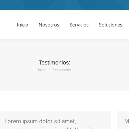
Inicio
Nosotros
Servicios
Soluciones
Inicio
Nosotros
Servicios
Soluciones
Testimonios:
Estás aquí:
Inicio
Testimonios
Lorem ipsum dolor sit amet,
M